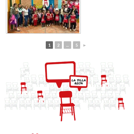
1
2
...
5
►